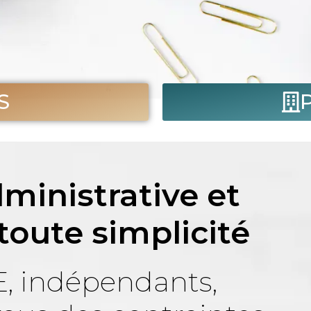
S
ministrative et
oute simplicité
E, indépendants,