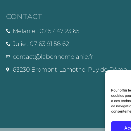
CONTACT
Mélanie : 07 57 47 23 65
Julie : 07 63 91 58 62
contact@labonnemelanie.fr
63230 Bromont-Lamothe, Puy de Dôme
Pour offrir 
cookies pour
à ces techn
de navigatio
consentement
Ac