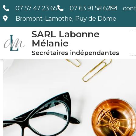
07 57 47 23 65
07 63 91 58 62
con
Bromont-Lamothe, Puy de Dôme
SARL Labonne
Mélanie
Secrétaires indépendantes